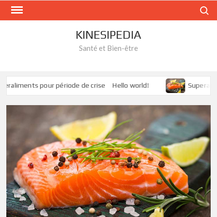
Skip
Search
to
content
KINESIPEDIA
Santé et Bien-être
peraliments pour période de crise
Hello world!
Superalim